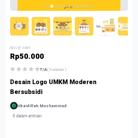
MULAI DARI
Rp50.000
T/A
( 0 ulasan )
Desain Logo UMKM Moderen
Bersubsidi
Ubaidillah Mochammad
0 dalam antrian