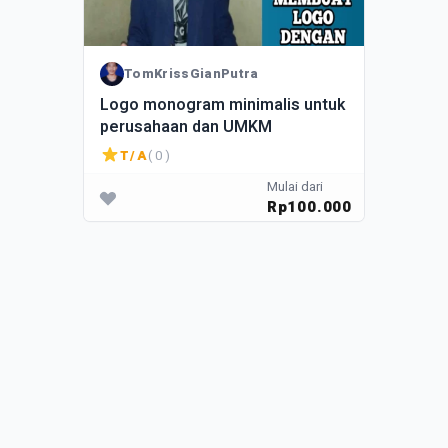
TomKrissGianPutra
zi
Logo monogram minimalis untuk
Desai
ngan
perusahaan dan UMKM
Desai
Desai
T/A
( 0 )
T/
dari
Mulai dari
00.000
Rp100.000