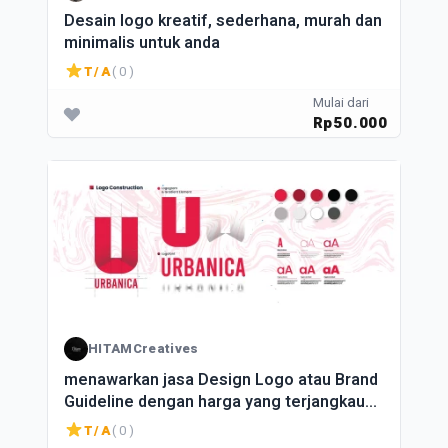
Desain logo kreatif, sederhana, murah dan
minimalis untuk anda
T/A
( 0 )
Mulai dari
Rp50.000
HITAMCreatives
menawarkan jasa Design Logo atau Brand
Guideline dengan harga yang terjangkau
untuk kalangan UMKM!
T/A
( 0 )