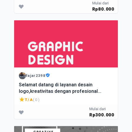
Mulai dari
Rp80.000
fajar2398
Selamat datang di layanan desain
logo,kreativitas dengan profesional
menciptakan identitas visual
T/A
( 0 )
Mulai dari
Rp300.000