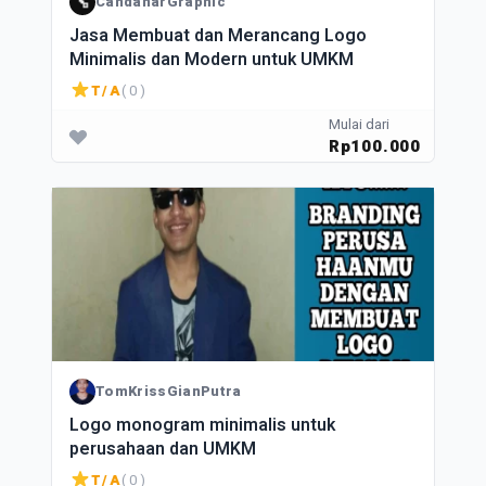
CandanarGraphic
Jasa Membuat dan Merancang Logo
Minimalis dan Modern untuk UMKM
T/A
( 0 )
Mulai dari
Rp100.000
TomKrissGianPutra
Logo monogram minimalis untuk
perusahaan dan UMKM
T/A
( 0 )