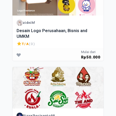
zidnihf
Desain Logo Perusahaan, Bisnis and
UMKM
T/A
( 0 )
Mulai dari
Rp50.000
Risyalhariyanto98